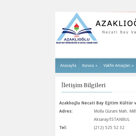
Anasayfa
Kurucu
»
Vakfın Amaçları
»
İletişim Bilgileri
Azaklıoğlu Necati Bay Eğitim Kültür 
Adres:
Molla Gürani Mah. Mill
Aksaray/İSTANBUL
Tel:
(212) 525 52 32