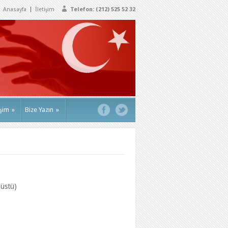
Anasayfa
İletişim
Telefon: (212) 525 52 32
işim
»
Bize Yazın
»
 üstü)