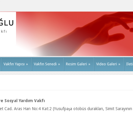
Vakfın Yapısı
»
Vakfın Senedi
»
Resim Galeri
»
Video Galeri
»
Ilet
ve Sosyal Yardım Vakfı
et Cad. Aras Han No:4 Kat:2 (Yusufpaşa otobüs durakları, Simit Sarayının