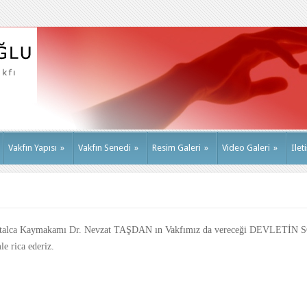
Vakfın Yapısı
»
Vakfın Senedi
»
Resim Galeri
»
Video Galeri
»
Ilet
 Çatalca Kaymakamı Dr. Nevzat TAŞDAN ın Vakfımız da vereceği DEVLE
e rica ederiz.